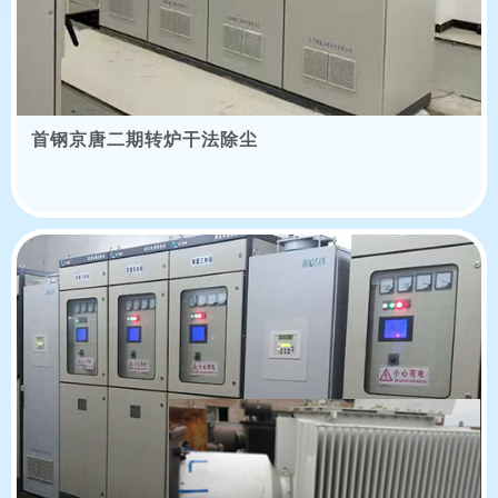
首钢京唐二期转炉干法除尘