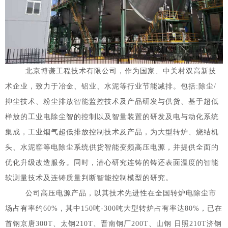
北京博谦工程技术有限公司，作为国家、中关村双高新技
术企业，致力于冶金、铝业、水泥等行业节能减排。包括:除尘/
抑尘技术、粉尘排放智能监控技术及产品研发与供货、基于超低
1
2
3
样放的工业电除尘智的控制以及智量装置的研发及电与动化系统
集成，工业烟气超低排放控制技术及产品，为大型转炉、烧结机
头、水泥窑等电除尘系统供货智能变频高压电源，并提供全面的
优化升级改造服务。同时，潜心研究连铸的铸还表面温度的智能
软测量技术及连铸质量判断智能控制模型的研究。
公司高压电源产品，以其技术先进性在全国转炉电除尘市
场占有率约60%，其中150吨-300吨大型转炉占有率达80%，已在
首钢京唐300T、太钢210T、晋南钢厂200T、山钢 日照210T济钢