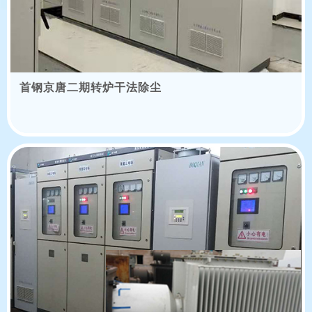
首钢京唐二期转炉干法除尘