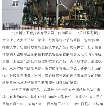
北京博谦工程技术有限公司，作为国家、中关村双高新技
术企业，致力于冶金、铝业、水泥等行业节能减排。包括:除尘/
抑尘技术、粉尘排放智能监控技术及产品研发与供货、基于超低
1
2
3
样放的工业电除尘智的控制以及智量装置的研发及电与动化系统
集成，工业烟气超低排放控制技术及产品，为大型转炉、烧结机
头、水泥窑等电除尘系统供货智能变频高压电源，并提供全面的
优化升级改造服务。同时，潜心研究连铸的铸还表面温度的智能
软测量技术及连铸质量判断智能控制模型的研究。
公司高压电源产品，以其技术先进性在全国转炉电除尘市
场占有率约60%，其中150吨-300吨大型转炉占有率达80%，已在
首钢京唐300T、太钢210T、晋南钢厂200T、山钢 日照210T济钢